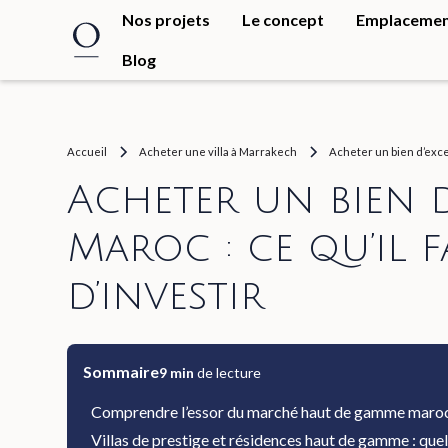
Nos projets
Le concept
Emplaceme
Blog
Accueil
Acheter une villa à Marrakech
Acheter un bien d’excep
Acheter un bien d
Maroc : ce qu’il 
d’investir
Sommaire
9
min
de lecture
Comprendre l’essor du marché haut de gamme maro
Villas de prestige et résidences haut de gamme : quels