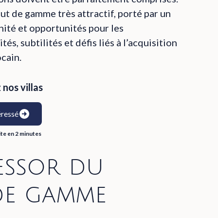
t de gamme très attractif, porté par un
nité et opportunités pour les
és, subtilités et défis liés à l’acquisition
ocain.
nos villas
éressé
ite en 2 minutes
essor du
de gamme