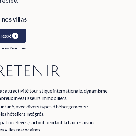
réciée.
nos villas
éressé
ite en 2 minutes
 retenir
s
: attractivité touristique internationale, dynamisme
mbreux investisseurs immobiliers.
ructuré
, avec divers types d’hébergements :
es hôteliers intégrés.
upation élevés, surtout pendant la haute saison,
s villes marocaines.