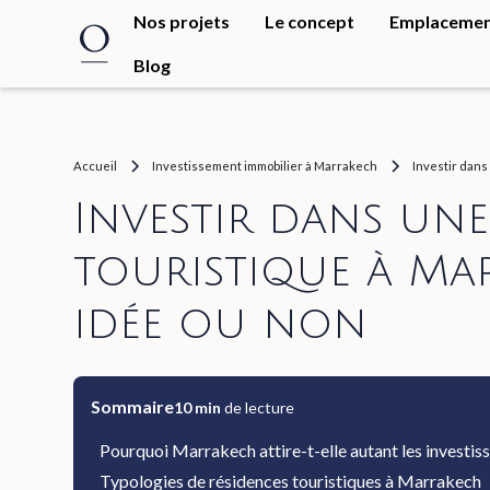
Nos projets
Le concept
Emplaceme
Blog
Accueil
Investissement immobilier à Marrakech
Investir dans
Investir dans une
touristique à Ma
idée ou non
Sommaire
10
min
de lecture
Pourquoi Marrakech attire-t-elle autant les investis
Typologies de résidences touristiques à Marrakech