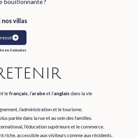
le bouillonnante ?
nos villas
éressé
ite en 2 minutes
 retenir
nt le
français
, l’
arabe
et l’
anglais
dans la vie
nement, l’administration et le tourisme.
 plus parlée dans la rue et au sein des familles.
ternational, l’éducation supérieure et le commerce.
t riche, accessible aux visiteurs comme aux résidents.