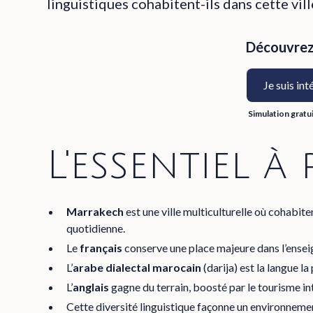
linguistiques cohabitent-ils dans cette vil
Découvrez 
Je suis int
Simulation gratu
L'essentiel à
Marrakech
est une ville multiculturelle où cohabite
quotidienne.
Le
français
conserve une place majeure dans l’enseig
L’
arabe dialectal marocain
(darija) est la langue la
L’
anglais
gagne du terrain, boosté par le tourisme in
Cette diversité linguistique façonne un environnemen