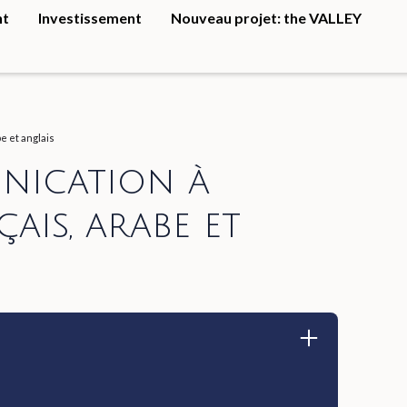
nt
Investissement
Nouveau projet: the VALLEY
e et anglais
nication à
ais, arabe et