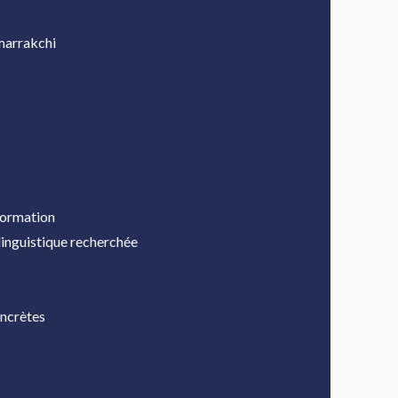
 marrakchi
sformation
 linguistique recherchée
oncrètes