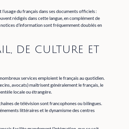
l’usage du français dans ses documents officiels :
 souvent rédigés dans cette langue, en complément de
 ou notices d’information sont fréquemment doublés en
il, de culture et
e nombreux services emploient le français au quotidien.
cins, avocats) maîtrisent généralement le français, le
entèle locale ou étrangère.
 chaînes de télévision sont francophones ou bilingues.
événements littéraires et le dynamisme des centres
ançais facilite grandement l’intégration, que ce soit