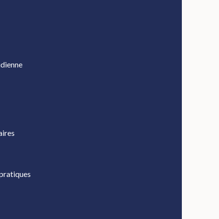
idienne
aires
 pratiques