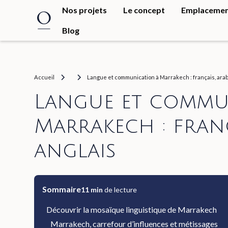
Nos projets
Le concept
Emplaceme
Blog
Accueil
Langue et communication à Marrakech : français, arab
Langue et commu
Marrakech : franç
anglais
Sommaire
11
min
de lecture
Découvrir la mosaïque linguistique de Marrakech
Marrakech, carrefour d’influences et métissages