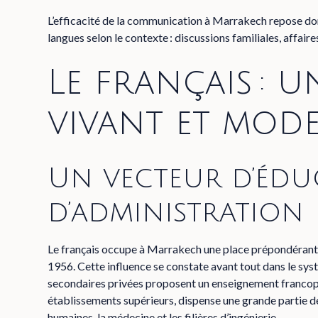
L’efficacité de la communication à Marrakech repose donc 
langues selon le contexte : discussions familiales, affai
Le français : u
vivant et mod
Un vecteur d’édu
d’administration
Le français occupe à Marrakech une place prépondérante,
1956. Cette influence se constate avant tout dans le sy
secondaires privées proposent un enseignement francopho
établissements supérieurs, dispense une grande partie de
humaines, la médecine et les filières d’ingénierie.