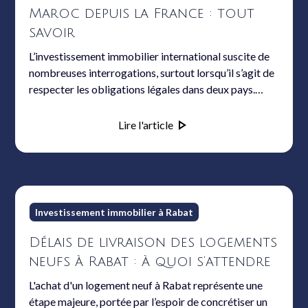
Maroc depuis la France : tout
savoir
L’investissement immobilier international suscite de
nombreuses interrogations, surtout lorsqu’il s’agit de
respecter les obligations légales dans deux pays.
Pour les résidents français possédant un ou plusieurs
biens au Maroc, la déclaration de ce patrimoine
Lire l'article
requiert une parfaite maîtrise des démarches, des
exigences fiscales et des particularités du droit
franco-marocain. Ce guide explore chaque étape,
expose les enjeux et apporte des réponses concrètes
aux questions fréquentes des propriétaires.
Investissement immobilier à Rabat
Délais de livraison des logements
neufs à Rabat : à quoi s’attendre
L'achat d'un logement neuf à Rabat représente une
étape majeure, portée par l’espoir de concrétiser un