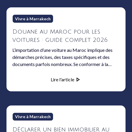
Vivre à Marrakech
Douane au Maroc pour les
voitures : guide complet 2026
L’importation d’une voiture au Maroc implique des
démarches précises, des taxes spécifiques et des
documents parfois nombreux. Se conformer à la
douane marocaine, que l’on soit résident, non-résident
ou investisseur, exige de bien préparer son projet. Ce
Lire l'article
guide détaille toutes les étapes, barèmes et
nouveautés prévues. Il répond aux principaux enjeux
liés à la réglementation et apporte des conseils pour
anticiper les défis administratifs et budgétaires de
2026.
Vivre à Marrakech
Déclarer un bien immobilier au