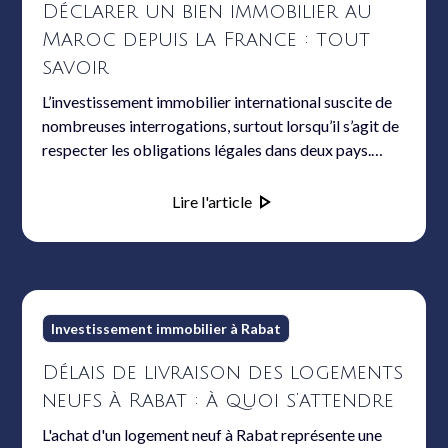
Déclarer un bien immobilier au
Maroc depuis la France : tout
savoir
L’investissement immobilier international suscite de
nombreuses interrogations, surtout lorsqu’il s’agit de
respecter les obligations légales dans deux pays.
Pour les résidents français possédant un ou plusieurs
biens au Maroc, la déclaration de ce patrimoine
Lire l'article
requiert une parfaite maîtrise des démarches, des
exigences fiscales et des particularités du droit
franco-marocain. Ce guide explore chaque étape,
expose les enjeux et apporte des réponses concrètes
aux questions fréquentes des propriétaires.
Investissement immobilier à Rabat
Délais de livraison des logements
neufs à Rabat : à quoi s’attendre
L'achat d'un logement neuf à Rabat représente une