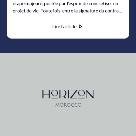
étape majeure, portée par l’espoir de concrétiser un
projet de vie. Toutefois, entre la signature du contrat
et la prise de possession effective des clés, de
nombreux acquéreurs s’interrogent sur les délais de
Lire l'article
livraison réels dans la capitale marocaine.
Comprendre ces délais, leurs déterminants et les
spécificités locales permet d’anticiper sereinement
cette phase souvent source d’incertitudes.