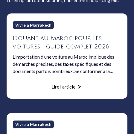
Lorem ipsum dolor sit amet, consectetur adipiscing elit.
Vivre à Marrakech
Douane au Maroc pour les
voitures : guide complet 2026
L’importation d’une voiture au Maroc implique des
démarches précises, des taxes spécifiques et des
documents parfois nombreux. Se conformer à la
douane marocaine, que l’on soit résident, non-résident
ou investisseur, exige de bien préparer son projet. Ce
Lire l'article
guide détaille toutes les étapes, barèmes et
nouveautés prévues. Il répond aux principaux enjeux
liés à la réglementation et apporte des conseils pour
anticiper les défis administratifs et budgétaires de
2026.
Vivre à Marrakech