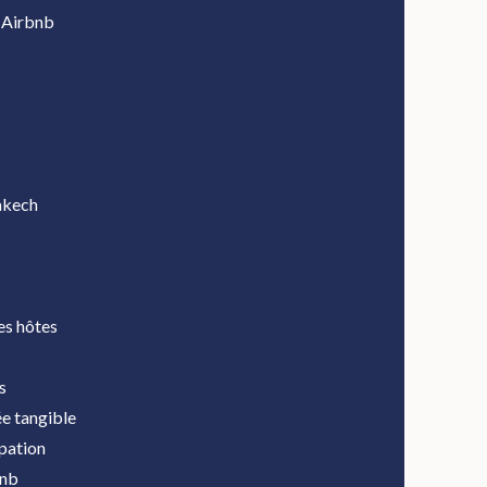
r Airbnb
rakech
des hôtes
s
ée tangible
ipation
bnb