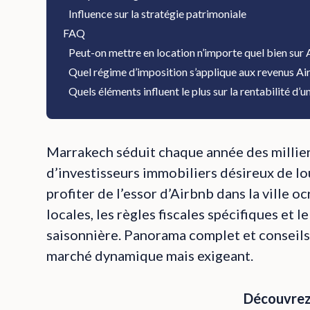
Influence sur la stratégie patrimoniale
FAQ
Peut-on mettre en location n’importe quel bien sur
Quel régime d’imposition s’applique aux revenus A
Quels éléments influent le plus sur la rentabilité d
Marrakech séduit chaque année des millier
d’investisseurs immobiliers désireux de lo
profiter de l’essor d’Airbnb dans la ville oc
locales, les règles fiscales spécifiques et le
saisonnière. Panorama complet et conseils
marché dynamique mais exigeant.
Découvrez 