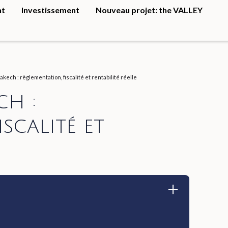
nt
Investissement
Nouveau projet: the VALLEY
kech : règlementation, fiscalité et rentabilité réelle
ch :
scalité et