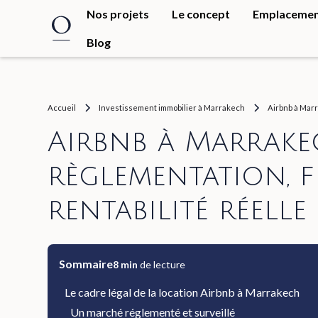
Nos projets
Le concept
Emplaceme
Blog
Accueil
Investissement immobilier à Marrakech
Airbnb à Marra
Airbnb à Marrake
règlementation, fi
rentabilité réelle
Sommaire
8
min
de lecture
Le cadre légal de la location Airbnb à Marrakech
Un marché réglementé et surveillé